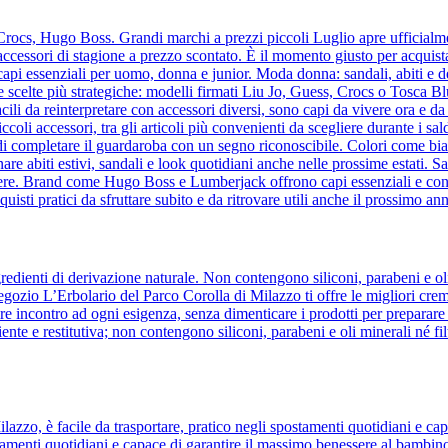
rocs, Hugo Boss. Grandi marchi a prezzi piccoli Luglio apre ufficialment
accessori di stagione a prezzo scontato. È il momento giusto per acquist
 capi essenziali per uomo, donna e junior. Moda donna: sandali, abiti e det
 le scelte più strategiche: modelli firmati Liu Jo, Guess, Crocs o Tosca 
acili da reinterpretare con accessori diversi, sono capi da vivere ora e da
coli accessori, tra gli articoli più convenienti da scegliere durante i 
 di completare il guardaroba con un segno riconoscibile. Colori come bia
re abiti estivi, sandali e look quotidiani anche nelle prossime estati. Sa
ggere. Brand come Hugo Boss e Lumberjack offrono capi essenziali e cont
isti pratici da sfruttare subito e da ritrovare utili anche il prossimo an
dienti di derivazione naturale. Non contengono siliconi, parabeni e oli m
zio L’Erbolario del Parco Corolla di Milazzo ti offre le migliori creme 
e incontro ad ogni esigenza, senza dimenticare i prodotti per preparare 
iente e restitutiva; non contengono siliconi, parabeni e oli minerali né fi
ilazzo, è facile da trasportare, pratico negli spostamenti quotidiani e 
ostamenti quotidiani e capace di garantire il massimo benessere al bamb