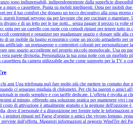
a pranzo sono indispensabili, indipendentemente dalla superficie disponi
 a muro o cassettiere. Punta su mobili intelligenti. Opta per mobili due
ssori per il tuo comfort che donano un tocco decorativo alla zona giorno
oli, questi formati servono sia per lavorare che per cucinare o mangiare. Un
vano e di un letto per le tue notti... senza pagare il prezzo (a volte el
o: opta per un carrello con ruote con comodi ripiani per tenere tutto in 
coli contenitori e organizer per guadagnare spazio e donare stile alla cu
to di un mobile da bagno economico come un piccolo armadietto per organi
nta artificiale, un portasapone o contenitori colorati per personalizzar
e creare uno spazio accogliente nel proprio piccolo monolocale. Usa un pa
na vera parete divisoria. Personalizza la tua zona notte con un morbido
na cassettiera da camera utilizzabile anche come supporto per la TV o 
Tre
 chi ami Una telefonata può fare molto più che mettere in contatto due p
uando ci separano migliaia di chilometri. Per chi ha parenti o amici al
azionali in modo semplice e con tariffe dedicate. L'offerta è rivolta a
ntesimi al minuto, offrendo una soluzione pratica per mantenere vivi i ra
l costo di attivazione è attualmente gratuito e la gestione dell'opzione è 
ove il personale è a disposizione per fornire tutte le informazioni nece
ro, i genitori rimasti nel Paese d'origine o amici che vivono lontano, res
ate previste dall'offerta. Maggiori informazioni al negozio WindTre del P