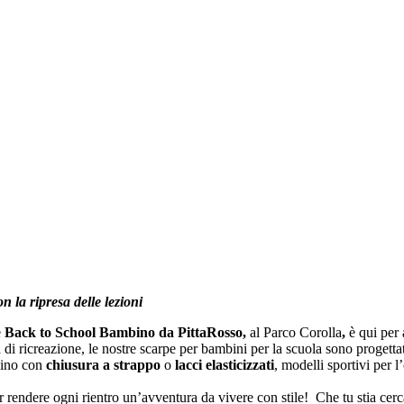
 la ripresa delle lezioni
e
Back to School Bambino da PittaRosso,
al Parco Corolla
,
è qui per
ra di ricreazione, le nostre scarpe per bambini per la scuola sono progetta
bino con
chiusura a strappo
o
lacci elasticizzati
, modelli sportivi per l
 rendere ogni rientro un’avventura da vivere con stile! Che tu stia cercan