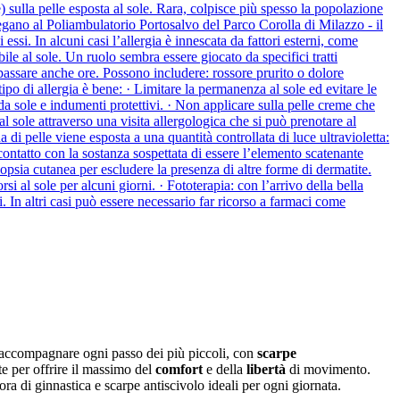
 sulla pelle esposta al sole. Rara, colpisce più spesso la popolazione
egano al Poliambulatorio Portosalvo del Parco Corolla di Milazzo - il
ssi. In alcuni casi l’allergia è innescata da fattori esterni, come
ile al sole. Un ruolo sembra essere giocato da specifici tratti
 passare anche ore. Possono includere: rossore prurito o dolore
ipo di allergia è bene: · Limitare la permanenza al sole ed evitare le
 da sole e indumenti protettivi. · Non applicare sulla pelle creme che
al sole attraverso una visita allergologica che si può prenotare al
 di pelle viene esposta a una quantità controllata di luce ultravioletta:
contatto con la sostanza sospettata di essere l’elemento scatenante
biopsia cutanea per escludere la presenza di altre forme di dermatite.
orsi al sole per alcuni giorni. · Fototerapia: con l’arrivo della bella
i. In altri casi può essere necessario far ricorso a farmaci come
 accompagnare ogni passo dei più piccoli, con
scarpe
te per offrire il massimo del
comfort
e della
libertà
di movimento.
’ora di ginnastica e scarpe antiscivolo ideali per ogni giornata.