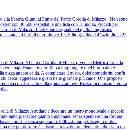
rovi alla libreria Giunti al Punto del Parco Corolla di Milazzo "Non sono
 dossier con 46.600 sospettati e una lista con 18 indizi. Procedi per
o Corolla di Milazzo. L’edizione originale del giallo enigmistico
i sconto sui libri di Geronimo e Tea Stilton(valida dal 24 luglio al 23
olla di Milazzo Al Parco Corolla di Milazzo, Verace Elettrica firma la
vorazione napoletana, ovvero fino a raggiungere quel bordo alto e
sulla pizza ancora calda. A completare il gusto, dolci pomodorini confit
per chi cerca leggerezza e gusto nelle giornate più calde. Una proposta
 è premiata con 3 spicchi dalla guida Gambero Rosso, riconoscimento tra
olla.
orolla di Milazzo Arredare e decorare un intero monolocale o piccolo
n nido tanto piacevole quanto funzionale, senza spendere una fortuna?
olocale con stile senza superare i 1000€ di budget. Scegli i mobili
 e una rete per dormire è la base. Un tavolo: un elemento utile sia in un