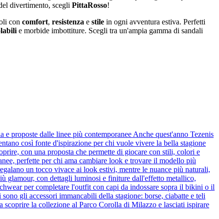
del divertimento, scegli
PittaRosso
!
oli con
comfort
,
resistenza
e
stile
in ogni avventura estiva. Perfetti
labili
e morbide imbottiture. Scegli tra un'ampia gamma di sandali
scia e proposte dalle linee più contemporanee Anche quest'anno Tezenis
ventano così fonte d'ispirazione per chi vuole vivere la bella stagione
prire, con una proposta che permette di giocare con stili, colori e
anee, perfette per chi ama cambiare look e trovare il modello più
egalano un tocco vivace ai look estivi, mentre le nuance più naturali,
 glamour, con dettagli luminosi e finiture dall'effetto metallico,
chwear per completare l'outfit con capi da indossare sopra il bikini o il
sono gli accessori immancabili della stagione: borse, ciabatte e teli
a scoprire la collezione al Parco Corolla di Milazzo e lasciati ispirare