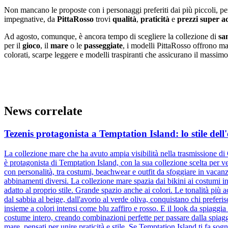
Non mancano le proposte con i personaggi preferiti dai più piccoli, per
impegnative, da
PittaRosso
trovi
qualità
,
praticità
e
prezzi super ac
Ad agosto, comunque, è ancora tempo di scegliere la collezione di
sa
per il
gioco
, il
mare
o le
passeggiate
, i modelli PittaRosso offrono mat
colorati, scarpe leggere e modelli traspiranti che assicurano il massim
News correlate
Tezenis protagonista a Temptation Island: lo stile dell'
La collezione mare che ha avuto ampia visibilità nella trasmissione di
è protagonista di Temptation Island, con la sua collezione scelta per ves
con personalità, tra costumi, beachwear e outfit da sfoggiare in vacanz
abbinamenti diversi. La collezione mare spazia dai bikini ai costumi in
adatto al proprio stile. Grande spazio anche ai colori. Le tonalità più
dal sabbia al beige, dall'avorio al verde oliva, conquistano chi prefer
insieme a colori intensi come blu zaffiro e rosso. E il look da spiaggia
costume intero, creando combinazioni perfette per passare dalla spiaggi
mare, pensati per unire praticità e stile. Se Temptation Island ti fa sog