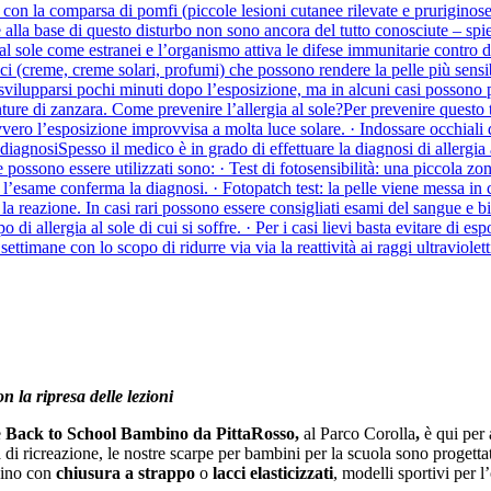
on la comparsa di pomfi (piccole lesioni cutanee rilevate e pruriginose)
 alla base di questo disturbo non sono ancora del tutto conosciute – spi
 sole come estranei e l’organismo attiva le difese immunitarie contro di e
ici (creme, creme solari, profumi) che possono rendere la pelle più sensib
o svilupparsi pochi minuti dopo l’esposizione, ma in alcuni casi possono
ture di zanzara. Come prevenire l’allergia al sole?Per prevenire questo t
, ovvero l’esposizione improvvisa a molta luce solare. · Indossare occhiali
diagnosiSpesso il medico è in grado di effettuare la diagnosi di allergia 
ossono essere utilizzati sono: · Test di fotosensibilità: una piccola zona
 l’esame conferma la diagnosi. · Fotopatch test: la pelle viene messa in 
ne la reazione. In casi rari possono essere consigliati esami del sangue e 
 di allergia al sole di cui si soffre. · Per i casi lievi basta evitare di esp
timane con lo scopo di ridurre via via la reattività ai raggi ultraviolett
 la ripresa delle lezioni
e
Back to School Bambino da PittaRosso,
al Parco Corolla
,
è qui per
ra di ricreazione, le nostre scarpe per bambini per la scuola sono progetta
bino con
chiusura a strappo
o
lacci elasticizzati
, modelli sportivi per l