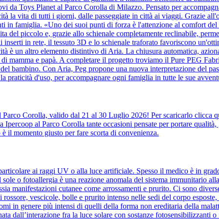
vi da Toys Planet al Parco Corolla di Milazzo. Pensato per accompagnare
ità la vita di tutti i giorni, dalle passeggiate in città ai viaggi. Grazie
i in famiglia. «Uno dei suoi punti di forza è l'attenzione al comfort de
ita del piccolo e, grazie allo schienale completamente reclinabile, perme
li inserti in rete, il tessuto 3D e lo schienale traforato favoriscono un'o
cità è un altro elemento distintivo di Aria. La chiusura automatica, az
tà di mamma e papà. A completare il progetto troviamo il Pure PEG Fabric
le del bambino. Con Aria, Peg propone una nuova interpretazione del pass
e la praticità d'uso, per accompagnare ogni famiglia in tutte le sue avvent
l Parco Corolla, valido dal 21 al 30 Luglio 2026! Per scaricarlo clicca
 Ipercoop al Parco Corolla tante occasioni pensate per portare qualità, 
to è il momento giusto per fare scorta di convenienza.
rticolare ai raggi UV o alla luce artificiale. Spesso il medico è in grado
sole o fotoallergia è una reazione anomala del sistema immunitario alla l
ssia manifestazioni cutanee come arrossamenti e prurito. Ci sono diverse 
 rossore, vescicole, bolle e prurito intenso nelle sedi del corpo espost
ntomi in genere più intensi di quelli della forma non ereditaria della mal
ata dall’interazione fra la luce solare con sostanze fotosensibilizzanti o f