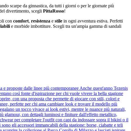
do scarpe da ginnastica, da tutti i giorni o per le giornate più
del divertimento, scegli
PittaRosso
!
oli con
comfort
,
resistenza
e
stile
in ogni avventura estiva. Perfetti
labili
e morbide imbottiture. Scegli tra un'ampia gamma di sandali
scia e proposte dalle linee più contemporanee Anche quest'anno Tezenis
ventano così fonte d'ispirazione per chi vuole vivere la bella stagione
prire, con una proposta che permette di giocare con stili, colori e
anee, perfette per chi ama cambiare look e trovare il modello più
egalano un tocco vivace ai look estivi, mentre le nuance più naturali,
 glamour, con dettagli luminosi e finiture dall'effetto metallico,
chwear per completare l'outfit con capi da indossare sopra il bikini o il
sono gli accessori immancabili della stagione: borse, ciabatte e teli
a scoprire la collezione al Parco Corolla di Milazzo e lasciati ispirare