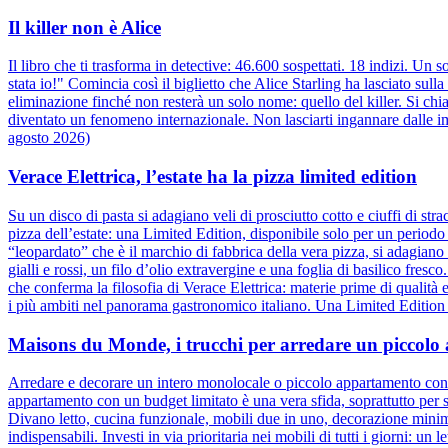
Il killer non è Alice
Il libro che ti trasforma in detective: 46.600 sospettati. 18 indizi. Un
stata io!" Comincia così il biglietto che Alice Starling ha lasciato sull
eliminazione finché non resterà un solo nome: quello del killer. Si chia
diventato un fenomeno internazionale. Non lasciarti ingannare dalle im
agosto 2026)
Verace Elettrica, l’estate ha la pizza limited edition
Su un disco di pasta si adagiano veli di prosciutto cotto e ciuffi di st
pizza dell’estate: una Limited Edition, disponibile solo per un periodo
“leopardato” che è il marchio di fabbrica della vera pizza, si adagiano v
gialli e rossi, un filo d’olio extravergine e una foglia di basilico fres
che conferma la filosofia di Verace Elettrica: materie prime di qualità
i più ambiti nel panorama gastronomico italiano. Una Limited Edition d
Maisons du Monde, i trucchi per arredare un piccol
Arredare e decorare un intero monolocale o piccolo appartamento con u
appartamento con un budget limitato è una vera sfida, soprattutto per 
Divano letto, cucina funzionale, mobili due in uno, decorazione minimali
indispensabili. Investi in via prioritaria nei mobili di tutti i giorni: u