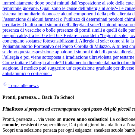
immediatamente dopo pochi minuti dall’esposizione al sole della cute, c
femminile giovane. Quali sono le cause dell’allergia al sole?«Le cause
sistema immunitario riconosce alcuni componenti della pelle alterata dal
l’assunzione di alcuni farmaci o l’utilizzo di determinati prodotti chim
ereditari». Quali sono i sintomi dell’allergia al sole?I sintomi posson
presenza di vesciche o bolle presenza di pomfi simili a quelli delle pun
ore più calde, tra le 10 e le 16. · Evitare i cosiddetti “bagni di sole”
contengano sostanze fotosensibilizzanti. Allergia al sole: come si fa la 
Poliambulatorio Portosalvo del Parco Corolla di Milazzo. Altri test che p
se dopo questa esposizione appaiono i sintomi tipici di questa allergia,
l’allergia e poi viene sottoposta a irradiazione ultravioletta per testar
Come trattare l’allergia al sole?Il trattamento dipende dal particolare tipo
stagione, il medico può suggerire un’esposizione graduale per diverse set
antistaminici o cortisonici.
Torna alle news
Pronti, partenza… Back To School
PittaRosso si prepara ad accompagnare ogni passo dei più piccoli con
Pronti, partenza… via verso un
nuovo anno scolastico
! La collezion
comode
,
resistenti
e super
stilose
, Dai primi giorni in aula fino all’o
Scopri una selezione pensata per ogni esigenza: sneakers scuola bam