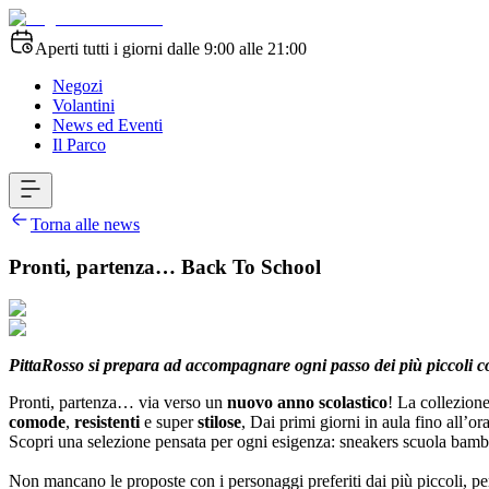
Aperti tutti i giorni dalle 9:00 alle 21:00
Negozi
Volantini
News ed Eventi
Il Parco
Torna alle news
Pronti, partenza… Back To School
PittaRosso si prepara ad accompagnare ogni passo dei più piccoli con
Pronti, partenza… via verso un
nuovo anno scolastico
! La collezion
comode
,
resistenti
e super
stilose
, Dai primi giorni in aula fino all’o
Scopri una selezione pensata per ogni esigenza: sneakers scuola bam
Non mancano le proposte con i personaggi preferiti dai più piccoli, per