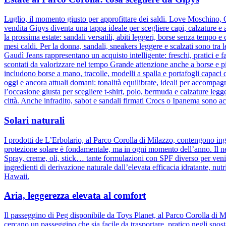
Luglio, il momento giusto per approfittare dei saldi. Love Moschino, C
vendita Gipys diventa una tappa ideale per scegliere capi, calzature e 
la prossima estate: sandali versatili, abiti leggeri, borse senza tempo e
mesi caldi. Per la donna, sandali, sneakers leggere e scalzati sono tra
Gaudì Jeans rappresentano un acquisto intelligente: freschi, pratici e f
scontati da valorizzare nel tempo Grande attenzione anche a borse e pic
includono borse a mano, tracolle, modelli a spalla e portafogli capaci
oggi e ancora attuali domani: tonalità equilibrate, ideali per accompagna
l’occasione giusta per scegliere t-shirt, polo, bermuda e calzature le
città. Anche infradito, sabot e sandali firmati Crocs o Ipanema sono acqu
Solari naturali
I prodotti de L’Erbolario, al Parco Corolla di Milazzo, contengono ingre
protezione solare è fondamentale, ma in ogni momento dell’anno. Il nego
Spray, creme, oli, stick… tante formulazioni con SPF diverso per venir
ingredienti di derivazione naturale dall’elevata efficacia idratante, nutr
Hawaii.
Aria, leggerezza elevata al comfort
Il passeggino di Peg disponibile da Toys Planet, al Parco Corolla di M
cercano un passeggino che sia facile da trasportare, pratico negli sp