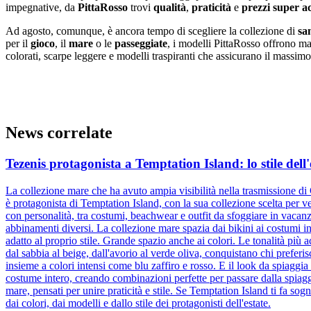
impegnative, da
PittaRosso
trovi
qualità
,
praticità
e
prezzi super ac
Ad agosto, comunque, è ancora tempo di scegliere la collezione di
sa
per il
gioco
, il
mare
o le
passeggiate
, i modelli PittaRosso offrono mat
colorati, scarpe leggere e modelli traspiranti che assicurano il massim
News correlate
Tezenis protagonista a Temptation Island: lo stile dell'
La collezione mare che ha avuto ampia visibilità nella trasmissione di
è protagonista di Temptation Island, con la sua collezione scelta per ves
con personalità, tra costumi, beachwear e outfit da sfoggiare in vacanz
abbinamenti diversi. La collezione mare spazia dai bikini ai costumi in
adatto al proprio stile. Grande spazio anche ai colori. Le tonalità più
dal sabbia al beige, dall'avorio al verde oliva, conquistano chi prefer
insieme a colori intensi come blu zaffiro e rosso. E il look da spiaggia
costume intero, creando combinazioni perfette per passare dalla spiaggi
mare, pensati per unire praticità e stile. Se Temptation Island ti fa sog
dai colori, dai modelli e dallo stile dei protagonisti dell'estate.