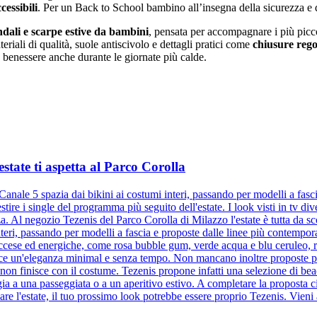
cessibili
. Per un Back to School bambino all’insegna della sicurezza e 
ndali e scarpe estive da bambini
, pensata per accompagnare i più picc
eriali di qualità, suole antiscivolo e dettagli pratici come
chiusure rego
o benessere anche durante le giornate più calde.
estate ti aspetta al Parco Corolla
 Canale 5 spazia dai bikini ai costumi interi, passando per modelli a fa
tire i single del programma più seguito dell'estate. I look visti in tv di
a. Al negozio Tezenis del Parco Corolla di Milazzo l'estate è tutta da sco
teri, passando per modelli a fascia e proposte dalle linee più contempor
 accese ed energiche, come rosa bubble gum, verde acqua e blu ceruleo, r
isce un'eleganza minimal e senza tempo. Non mancano inoltre proposte più
 non finisce con il costume. Tezenis propone infatti una selezione di bea
a a una passeggiata o a un aperitivo estivo. A completare la proposta ci 
nare l'estate, il tuo prossimo look potrebbe essere proprio Tezenis. Vieni 