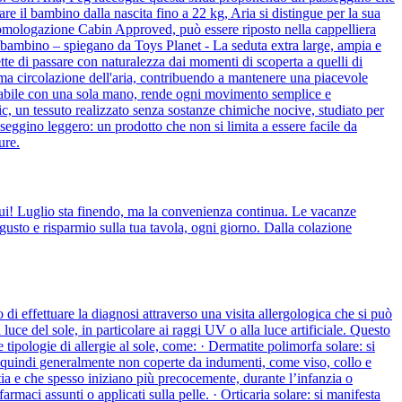
 il bambino dalla nascita fino a 22 kg, Aria si distingue per la sua
 all'omologazione Cabin Approved, può essere riposto nella cappelliera
l bambino – spiegano da Toys Planet - La seduta extra large, ampia e
tte di passare con naturalezza dai momenti di scoperta a quelli di
ttima circolazione dell'aria, contribuendo a mantenere una piacevole
ionabile con una sola mano, rende ogni movimento semplice e
, un tessuto realizzato senza sostanze chimiche nocive, studiato per
eggino leggero: un prodotto che non si limita a essere facile da
ure.
 qui! Luglio sta finendo, ma la convenienza continua. Le vacanze
gusto e risparmio sulla tua tavola, ogni giorno. Dalla colazione
 di effettuare la diagnosi attraverso una visita allergologica che si può
uce del sole, in particolare ai raggi UV o alla luce artificiale. Questo
tipologie di allergie al sole, come: · Dermatite polimorfa solare: si
e, quindi generalmente non coperte da indumenti, come viso, collo e
attia e che spesso iniziano più precocemente, durante l’infanzia o
armaci assunti o applicati sulla pelle. · Orticaria solare: si manifesta