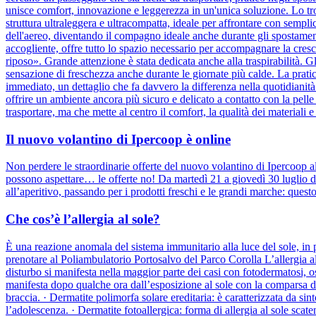
unisce comfort, innovazione e leggerezza in un'unica soluzione. Lo tro
struttura ultraleggera e ultracompatta, ideale per affrontare con semplic
dell'aereo, diventando il compagno ideale anche durante gli spostament
accogliente, offre tutto lo spazio necessario per accompagnare la cresc
riposo». Grande attenzione è stata dedicata anche alla traspirabilità. G
sensazione di freschezza anche durante le giornate più calde. La prati
immediato, un dettaglio che fa davvero la differenza nella quotidiani
offrire un ambiente ancora più sicuro e delicato a contatto con la pel
trasportare, ma che mette al centro il comfort, la qualità dei materiali 
Il nuovo volantino di Ipercoop è online
Non perdere le straordinarie offerte del nuovo volantino di Ipercoop a
possono aspettare… le offerte no! Da martedì 21 a giovedì 30 luglio da
all’aperitivo, passando per i prodotti freschi e le grandi marche: ques
Che cos’è l’allergia al sole?
È una reazione anomala del sistema immunitario alla luce del sole, in pa
prenotare al Poliambulatorio Portosalvo del Parco Corolla L’allergia al 
disturbo si manifesta nella maggior parte dei casi con fotodermatosi, o
manifesta dopo qualche ora dall’esposizione al sole con la comparsa di
braccia. · Dermatite polimorfa solare ereditaria: è caratterizzata da si
l’adolescenza. · Dermatite fotoallergica: forma di allergia al sole scaten