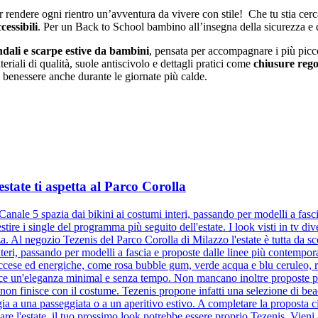
 rendere ogni rientro un’avventura da vivere con stile! Che tu stia cercan
cessibili
. Per un Back to School bambino all’insegna della sicurezza e 
ndali e scarpe estive da bambini
, pensata per accompagnare i più picc
eriali di qualità, suole antiscivolo e dettagli pratici come
chiusure rego
o benessere anche durante le giornate più calde.
estate ti aspetta al Parco Corolla
 Canale 5 spazia dai bikini ai costumi interi, passando per modelli a fa
tire i single del programma più seguito dell'estate. I look visti in tv di
a. Al negozio Tezenis del Parco Corolla di Milazzo l'estate è tutta da sco
teri, passando per modelli a fascia e proposte dalle linee più contempor
 accese ed energiche, come rosa bubble gum, verde acqua e blu ceruleo, r
isce un'eleganza minimal e senza tempo. Non mancano inoltre proposte più
 non finisce con il costume. Tezenis propone infatti una selezione di bea
a a una passeggiata o a un aperitivo estivo. A completare la proposta ci 
nare l'estate, il tuo prossimo look potrebbe essere proprio Tezenis. Vieni 