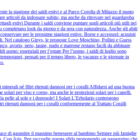
e la stagione dei saldi estivi e al Parco Corolla di Milazzo il punto
are articoli da indossare subito, ma anche da ritrovare nel guardaroba
tagli estivi Durante i saldi conviene puntare sugli articoli più utili nei
Blu completano look da giorno e da sera con naturalezza. Anche gli abiti
 conservare per le prossime stagioni estive. Borse e accessori: acquisti
saldi. Nel catalogo Gipys, le proposte Love Moschino, Pollini e Guess
nco, avorio, nero, taupe, nudo e marrone restano facili da abbinare
ldi uomo: essenziali per l’estate Per l’uomo, i saldi di luglio sono
emporanei, pensati per il tempo libero, le vacanze e le giornate in
no.
inerali né filtri ritenuti dannosi per i coralli Affidarsi ad una buona
solari per viso e corpo, ma anche le protezioni solari per i capelli.
la pelle al sole e i doposole! I Solari L’Erbolario contengono
ltri ritenuti dannosi per i coralli conformemente al Trattato Coralli
capace di garantire il massimo benessere al bambino Sempre più famiglie
ino. Con Aria, Peg raccoglie questa sfida proponendo un passeggino che