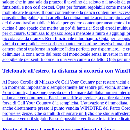
salotto che in una sala da pranzo; il tavolino da salotto o il tavolo d
funzionali e non così costosi. Opta per formati regolabili come mensole
moltiplicare le spese: Il pouf contenitore o la panca contenitore: acce
consolle allungabile, o il carrello da cucina: inutile acquistare più tav
del divano trasformabile è ideale per godere contemporaneamente di un di
cucina è uno spazio che merita un po' di fantasia: Scegli arredi multius
per cucinare. Ottimizza lo spazio: scegli mensole a muro e aggiungi pic
piccola sala da pranzo. Redi funzionale il tuo bagno. Opta per l'acquis
vimini come pratici accessori per mantenere l'ordine. Inserisci una pia
camera che si trasforma in salotto: l'idea perfetta per risparmiare... 
delimitare la zona notte dal resto del monolocale senza investire in u
accogliente per sentirti come in una vera camera da letto. Opta per u
Telefonate all’estero, la distanza si accorcia con Wind
Al Parco Corolla di Milazzo c'è Call Your Country per restare vicini a
un momento importante o semplicemente far sentire più vicini, anche q
Your Country, l'opzione pensata per chiamare dall'Italia numeri intern
chiamate verso numerosi Paesi con tariffe agevolate, a partire da 2 ce
forza di Call Your Country è la semplicità. L'attivazione è immediata, i
anche direttamente presso il punto vendita WINDTRE del Parco Corolla, d
proprie esigenze. Che si tratti di chiamare un figlio che studia all'este
chiamate verso il singolo Paese è possibile verificare le tariffe dedic
Estate al Parco Corolla: cosa scegliere da Gipys