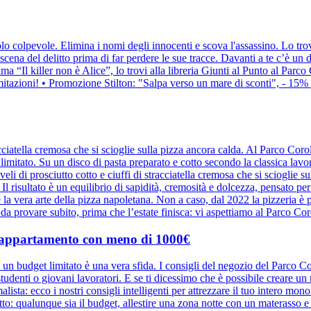
 solo colpevole. Elimina i nomi degli innocenti e scova l'assassino. Lo t
a scena del delitto prima di far perdere le sue tracce. Davanti a te c’è un
ma “Il killer non è Alice”, lo trovi alla libreria Giunti al Punto al Parc
itazioni! • Promozione Stilton: "Salpa verso un mare di sconti", - 15% d
racciatella cremosa che si scioglie sulla pizza ancora calda. Al Parco Cor
 limitato. Su un disco di pasta preparato e cotto secondo la classica la
eli di prosciutto cotto e ciuffi di stracciatella cremosa che si scioglie 
co. Il risultato è un equilibrio di sapidità, cremosità e dolcezza, pensato 
 e la vera arte della pizza napoletana. Non a caso, dal 2022 la pizzeria
a provare subito, prima che l’estate finisca: vi aspettiamo al Parco Cor
o appartamento con meno di 1000€
n budget limitato è una vera sfida. I consigli del negozio del Parco C
studenti o giovani lavoratori. E se ti dicessimo che è possibile creare u
sta: ecco i nostri consigli intelligenti per attrezzare il tuo intero mon
n letto: qualunque sia il budget, allestire una zona notte con un materasso