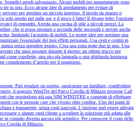
bile. Semplici arredi salvaspazio. Alcuni mobili per appartamento sono
 o tre in uno. Ecco alcune idee di arredamento per evitare di
 e servono per arredare un piccolo ingresso. Il tavolo da pranzo o
 solo arredo per mille usi, e il gioco è fatto! Il divano letto: l'opzione
evato) di entrambi. Arreda una cucina di stile a piccoli prezzi. La
ordine, che si possa spostare a seconda delle necessità e servire anche
cina, limitando l'acquisto di mobili. Le nostre idee per arredare una
zzare l'essenziale dei tuoi effetti personali. Usa cesti e cestini in
e la stanza senza spendere troppo. Crea una zona notte due in uno. Una
ravento che puoi spostare durante il giorno: un ottimo trucco per
 plaid come copriletto, una piccola lampada o una ghirlanda luminosa
come complemento d’arredo per il soggiorno.
ersone. Può regalare un sorriso, rassicurare un familiare, condividere
l'estero, il negozio WindTre del Parco Corolla di Milazzo propone Call
i clienti che possiedono già una SIM WINDTRE e consente di effettuare
pporti con le persone care che vivono oltre confine. Uno dei punti di
chiara e trasparente, senza costi nascosti. L'opzione può essere attivata
ssarie e aiutare ogni cliente a scegliere la soluzione più adatta alle
tare in contatto diventa ancora più semplice. Per conoscere il costo delle
arco Corolla di Milazzo.